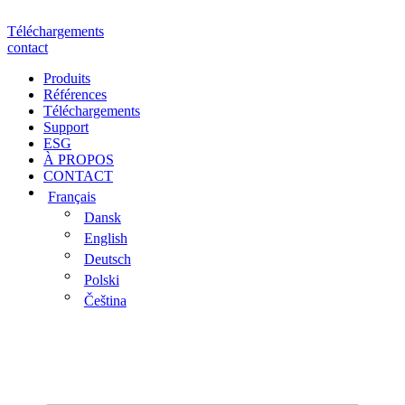
Aller
au
Téléchargements
contenu
contact
Produits
Références
Téléchargements
Support
ESG
À PROPOS
CONTACT
Français
Dansk
English
Deutsch
Polski
Čeština